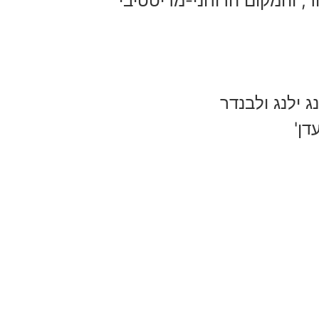
ר, והמקום הרוחני-מדיטטיבי
ג ילנג ולבנדר