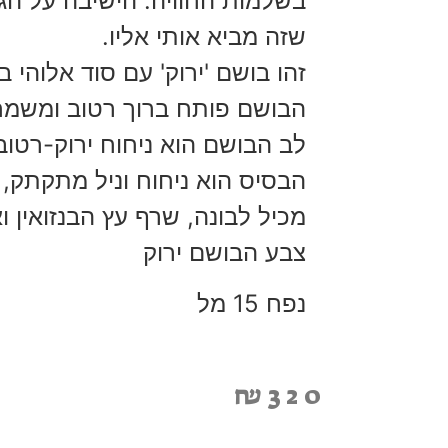
בשלמות החוויה: הישיבה על הגד
שזה מביא אותי אליו.
זהו בושם 'ירוק' עם סוד אלוהי ב
הבושם פותח ברוך רטוב ומשמח 
לב הבושם הוא ניחוח ירוק-רטוב, 
הבסיס הוא ניחוח וניל מתקתק, עדין ושמימי (Balsam) שא
מכיל לבונה, שרף עץ הבנזואין וא
צבע הבושם ירוק
נפח 15 מל
₪
320