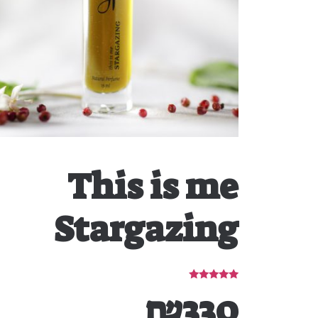
This is me
Stargazing
דורג
₪
330
5.00
מתוך 5