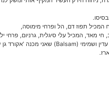
ה, ניחוח הירק העשיר המקיף אותי ונושק לנה
בסיסו.
המכיל תפוז דם, הל ופרחי מימוסה,
חי מאד, המכיל עלי סיגלית, גרניום, פרחי ילנ
ני מכנה 'אקורד גן עדן'
רז.