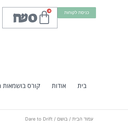
₪
0
0
כניסת לקוחות
בית
אודות
קורס בושמאות מ
עמוד הבית
/
בושם
/ Dare to Drift