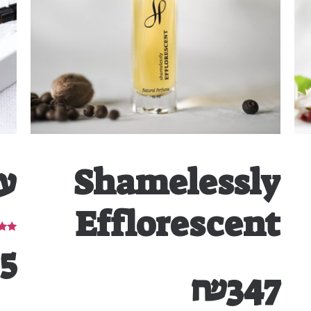
Shamelessly
ע
Efflorescent
דורג
25
5.00
מתוך 
₪
347