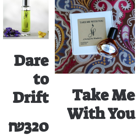
Dare
to
Take Me
Drift
With You
₪
320