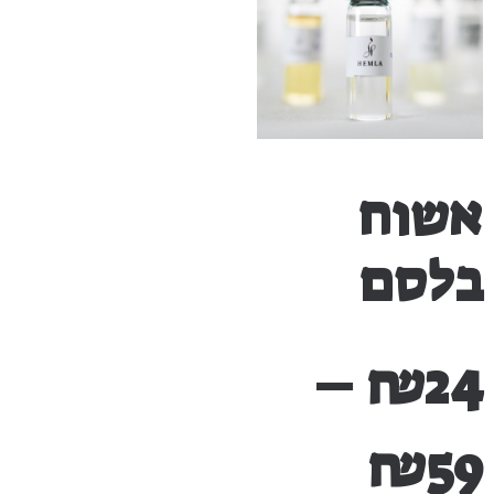
אשוח
בלסם
–
₪
24
₪
59